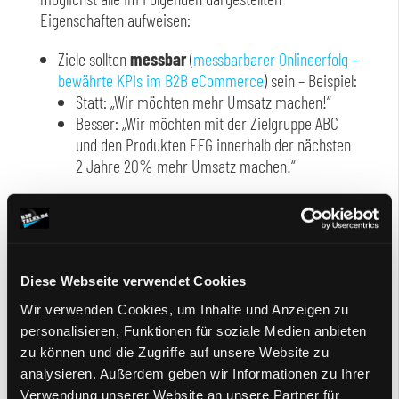
Eigenschaften aufweisen:
Ziele sollten
messbar
(
messbarbarer Onlineerfolg –
bewährte KPIs im B2B eCommerce
) sein – Beispiel:
Statt: „Wir möchten mehr Umsatz machen!“
Besser: „Wir möchten mit der Zielgruppe ABC
und den Produkten EFG innerhalb der nächsten
2 Jahre 20% mehr Umsatz machen!“
Ziele sollten sich an Ihrem Nutzen orientieren und
nicht an Funktionen – Beispiel:
Statt: „Wir möchten eine zeitgemäße
Produktsuche!“
Diese Webseite verwendet Cookies
Besser: „Wir möchten, dass unsere Kunden
Wir verwenden Cookies, um Inhalte und Anzeigen zu
schnell die passenden Produkte finden!“
personalisieren, Funktionen für soziale Medien anbieten
Kopieren ersetzt nicht die eigene Zieldefinition –
zu können und die Zugriffe auf unsere Website zu
Beispiel:
analysieren. Außerdem geben wir Informationen zu Ihrer
Statt: „Ich hätte gerne genauso einen Shop wie
Verwendung unserer Website an unsere Partner für