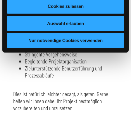
Gemeinsames Projektverständnis
Cookies zulassen
Zielorientierte inhaltliche und technische
Konzeption
Auswahl erlauben
Realistische Umsetzungsplanung
Während der Projektdurchführung
Nur notwendige Cookies verwenden
Hinreichende Ressourcen
Stringente Vorgehensweise
Begleitende Projektorganisation
Zielunterstützende Benutzerführung und
Prozessabläufe
Dies ist natürlich leichter gesagt, als getan. Gerne
helfen wir Ihnen dabei Ihr Projekt bestmöglich
vorzubereiten und umzusetzen.