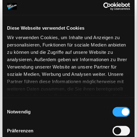
Auch hierfür gibt es eine einfache Faustformel, mit
der man das erkennen kann. Solange Sie nur eine
Person für die Datenpflege einsetzen, ist in der Regel
noch kein PIM System erforderlich.
Diese Webseite verwendet Cookies
Wir verwenden Cookies, um Inhalte und Anzeigen zu
Eine einzelne Person kann sich selbst Prozesse und
personalisieren, Funktionen für soziale Medien anbieten
Organisationsformen schaffen, die es ihr erlaubt, die
zu können und die Zugriffe auf unsere Website zu
Produktdatenpflege vernünftig zu organisieren und zu
analysieren. Außerdem geben wir Informationen zu Ihrer
beherrschen.
Verwendung unserer Website an unsere Partner für
soziale Medien, Werbung und Analysen weiter. Unsere
Schwieriger wird es, wenn die Produktdatenpflege in
Partner führen diese Informationen möglicherweise mit
einem Team aus mehreren Personen geschieht. Jetzt
weiteren Daten zusammen, die Sie ihnen bereitgestellt
muss für Klarheit und Transparenz über den Status
haben oder die sie im Rahmen Ihrer Nutzung der Dienste
der Produktdatenpflege gesorgt werden, denn
gesammelt haben.
ansonsten droht schneller Chaos oder Unsicherheit,
Einwilligungsauswahl
Notwendig
oder noch schlimmer Produktdaten gehen verloren.
Präferenzen