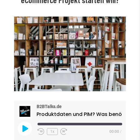
B2BTalks.de
Play
1x
00:00
/
Episode