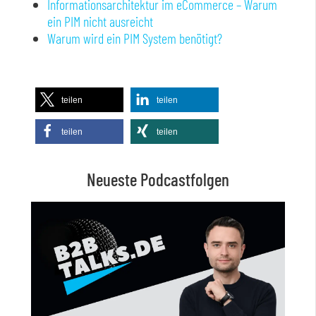
Informationsarchitektur im eCommerce – Warum
ein PIM nicht ausreicht
Warum wird ein PIM System benötigt?
teilen
teilen
teilen
teilen
Neueste Podcastfolgen