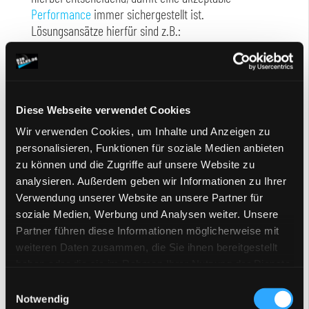
Performance
immer sichergestellt ist.
Lösungsansätze hierfür sind z.B.:
Bündelung von mehreren Preisabfragen, um den
Kommunikations-Overhead von Anfragen an das
ERP zu reduzieren.
Preisberechnungen nur auf Anfrage, z.B. per
Diese Webseite verwendet Cookies
Buttonklick, zu ermöglichen.
Wir verwenden Cookies, um Inhalte und Anzeigen zu
Sortierfunktionen nach Preis zu vermeiden.
personalisieren, Funktionen für soziale Medien anbieten
Preise im Shop für eine gewisse Zeit zu cachen.
zu können und die Zugriffe auf unsere Website zu
analysieren. Außerdem geben wir Informationen zu Ihrer
Weitere Hinweise zum Thema Integration finden Sie
Verwendung unserer Website an unsere Partner für
im Beitrag zum Thema
Prozessintegration
.
soziale Medien, Werbung und Analysen weiter. Unsere
Partner führen diese Informationen möglicherweise mit
weiteren Daten zusammen, die Sie ihnen bereitgestellt
Fazit
haben oder die sie im Rahmen Ihrer Nutzung der Dienste
gesammelt haben.
Einwilligungsauswahl
Die oben aufgeführten Probleme rund um
Notwendig
kundenindividuelle Preise sind i.d.R. alle hausgemacht